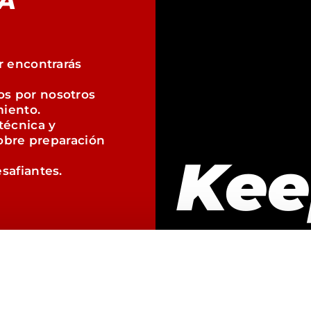
A
r encontrarás
s por nosotros
iento.
técnica y
sobre preparación
Kee
safiantes.
Mov