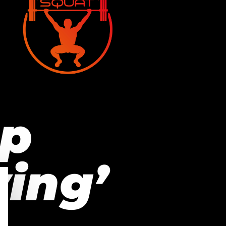
p
ing’