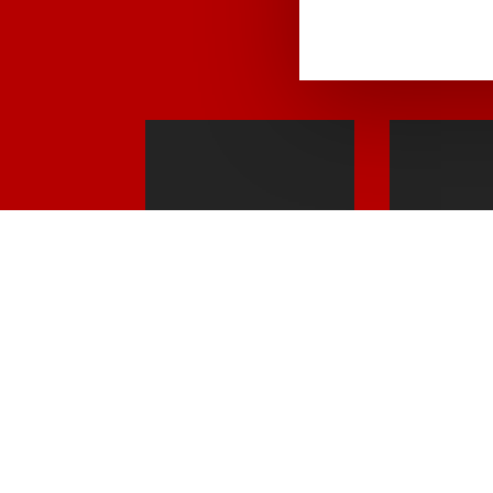
ESTUDIOS
TIPS
Nos apoyamos
Te ofre
en métodos
visión t
científicos para
para que
dar nuestra
tu postu
visión sobre
ciertos 