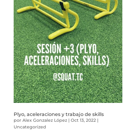
Plyo, aceleraciones y trabajo de skills
por
Alex Gonzalez López
|
Oct 13, 2022
|
Uncategorized